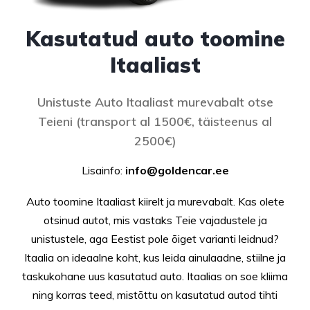
Kasutatud auto toomine
Itaaliast
Unistuste Auto Itaaliast murevabalt otse
Teieni (transport al 1500€, täisteenus al
2500€)
Lisainfo:
info@goldencar.ee
Auto toomine Itaaliast kiirelt ja murevabalt. Kas olete
otsinud autot, mis vastaks Teie vajadustele ja
unistustele, aga Eestist pole õiget varianti leidnud?
Itaalia on ideaalne koht, kus leida ainulaadne, stiilne ja
taskukohane uus kasutatud auto. Itaalias on soe kliima
ning korras teed, mistõttu on kasutatud autod tihti