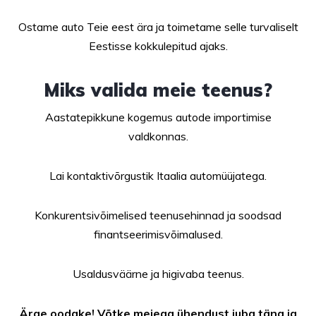
Ostame auto Teie eest ära ja toimetame selle turvaliselt
Eestisse kokkulepitud ajaks.
Miks valida meie teenus?
Aastatepikkune kogemus autode importimise
valdkonnas.
Lai kontaktivõrgustik Itaalia automüüjatega.
Konkurentsivõimelised teenusehinnad ja soodsad
finantseerimisvõimalused.
Usaldusväärne ja higivaba teenus.
Ärge oodake! Võtke meiega ühendust juba täna ja