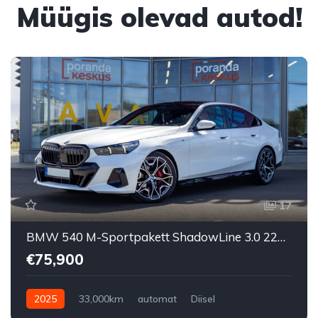
Müügis olevad autod!
17
BMW 540 M-Sportpakett ShadowLine 3.0 220kW
€75,900
2025
33,000km
automat
Diisel