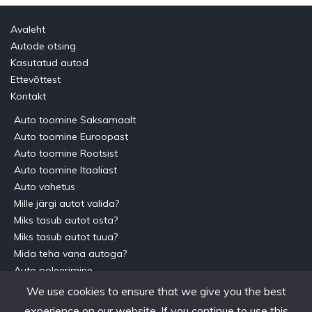
Avaleht
Autode otsing
Kasutatud autod
Ettevõttest
Kontakt
Auto toomine Saksamaalt
Auto toomine Euroopast
Auto toomine Rootsist
Auto toomine Itaaliast
Auto vahetus
Mille järgi autot valida?
Miks tasub autot osta?
Miks tasub autot tuua?
Mida teha vana autoga?
Auto poleerimine
Auto kiletamine
We use cookies to ensure that we give you the best
Auto värvimine
experience on our website. If you continue to use this