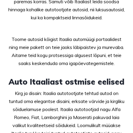
paremas korras. Samuti võib Itaaliast leida soodsa
hinnaga kohalike autotootjate autosid, nii luksusautosid,
kui ka kompaktseid linnasõidukeid.
Toome autosid kõigist Itaalia automüügi portaalidest
ning meie pakett on teie jaoks läbipaistev ja murevaba.
Aitame teid kogu protsessiga algusest lõpuni, et teie
saaks keskenduda oma igapäevategemistele.
Auto Itaaliast ostmise eelised
Kirg ja disain: Itaalia autotootjate tehtud autod on
tuntud oma elegantse disaini, erksate värvide ja kirgliku
sõiduelamuse poolest. Itaalia autotootjad nagu Alfa
Romeo, Fiat, Lamborghini ja Maserati pakuvad laia
valikut kvaliteetseid sõidukeid. Loomulikult müüakse