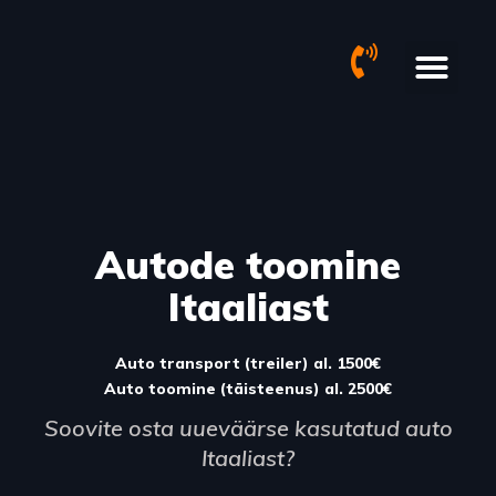
Autode müük
Autode toomine
Autode toomine
Itaaliast
Auto transport (treiler) al. 1500€
Auto toomine (täisteenus) al. 2500€
Soovite osta uueväärse kasutatud auto
Itaaliast?