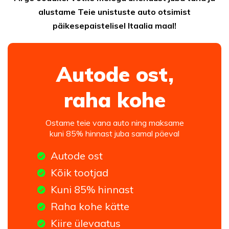
alustame Teie unistuste auto otsimist
päikesepaistelisel Itaalia maal!
Autode ost,
raha kohe
Ostame teie vana auto ning maksame
kuni 85% hinnast juba samal päeval
Autode ost
Kõik tootjad
Kuni 85% hinnast
Raha kohe kätte
Kiire ülevaatus