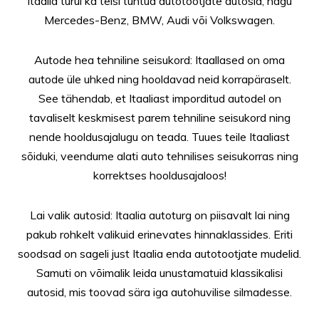
Itaalia turul ka teisi tuntud autotootjate autosid, nagu
Mercedes-Benz, BMW, Audi või Volkswagen.
Autode hea tehniline seisukord: Itaallased on oma
autode üle uhked ning hooldavad neid korrapäraselt.
See tähendab, et Itaaliast imporditud autodel on
tavaliselt keskmisest parem tehniline seisukord ning
nende hooldusajalugu on teada. Tuues teile Itaaliast
sõiduki, veendume alati auto tehnilises seisukorras ning
korrektses hooldusajaloos!
Lai valik autosid: Itaalia autoturg on piisavalt lai ning
pakub rohkelt valikuid erinevates hinnaklassides. Eriti
soodsad on sageli just Itaalia enda autotootjate mudelid.
Samuti on võimalik leida unustamatuid klassikalisi
autosid, mis toovad sära iga autohuvilise silmadesse.