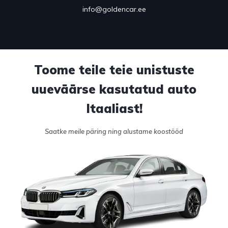
info@goldencar.ee
Toome teile teie unistuste
uueväärse kasutatud auto
Itaaliast!
Saatke meile päring ning alustame koostööd