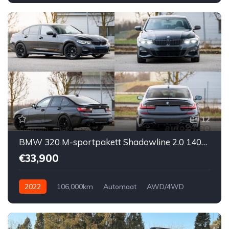
AWD/4WD
12
BMW 320 M-sportpakett Shadowline 2.0 140kW
€33,900
2022
106,000km
Automaat
AWD/4WD